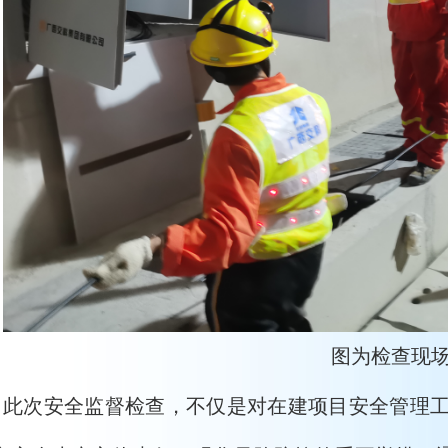
图为检查现
此次安全监督检查，不仅是对在建项目安全管理工