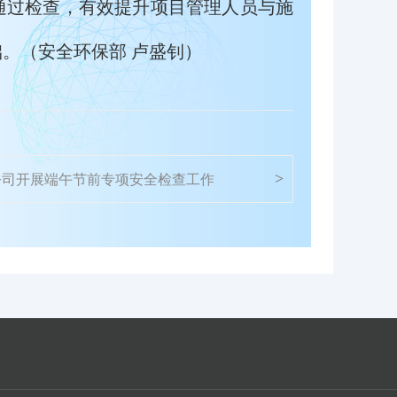
通过检查，有效提升项目管理人员与施
。（安全环保部 卢盛钊）
公司开展端午节前专项安全检查工作
>