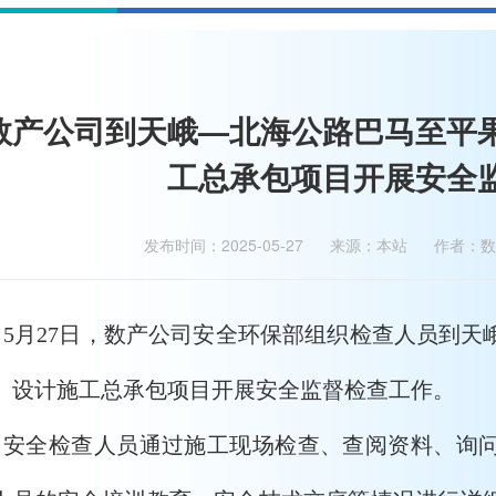
数产公司到天峨—北海公路巴马至平
工总承包项目开展安全
发布时间：2025-05-27
来源：本站
作者：数
5月27日，数产公司安全环保部组织检查人员到
）设计施工总承包项目开展安全监督检查工作。
安全检查人员通过施工现场检查、查阅资料、询