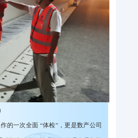
场
作的一次全面 “体检”，更是数产公司