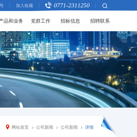
0771-2311250
号
加入收藏
产品和业务
党群工作
招标信息
招聘联系
核心业务
党建工作
招聘信息
产品展示
廉政清风
联系方式
技术文件下载
学习园地
电子地图
群团工作
网站首页
公司新闻
公司新闻
详情