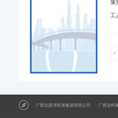
落
工
<
广西北部湾投资集团有限公司
广西交科