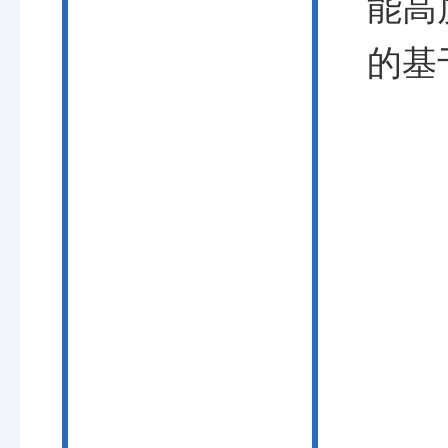
能高
的基